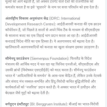
मूल्यों को आगे बढ़ाती है, जो अक्सर टारगेट वाले देशों की राजनीतिक को
कमजोर करता है या इसे ‘सुधारने’ के नाम पर सत्ता परिवर्तन को हवा देता है।
अंतर्राष्ट्रीय विकास अनुसंधान केंद्र
(IDRC: International
Development Research Centre): आईडीआरसी कनाडा की एक क्राउन
कॉपोरेशन है, जो पिछले 8 सालों से अपने थिंक टैंक के माध्यम से सीएसडीएस
के सालाना बजट का एक तिहाई भाग प्रदान करता आ रहा है। आईडीआरसी
कनाडाई विदेश नीति का एक हिस्सा है। ये अलगाववाद को बढ़ावा देता है।
खालिस्तानी अलगाववादियों को कनाडा का खुला संरक्षण इसका उदाहरण है।
सीमेनपू फ़ाउंडेशन
(Siemenpuu Foundation): फिनलैंड के विदेश
मंत्रालय की आर्थिक मदद ये चल रहा यह फिनिश एनजीओ, सीएसडीएस और
उसकी ब्रांचों (विशेषकर एसएडीईडी) को मदद करता है। सीमेनपू फाउंडेशन
भारत में ‘आदिवासियों के समर्थन’ के आस-पास केंद्रित हैं, लेकिन उनके नेटवर्क
और संवाद मंच नक्सल-समर्थित और हिंदू-विरोधी कथित बुद्धिजीवियों और
कार्यकर्ताओं को ‘नजरिया’ प्रदान करते हैं। ये अक्सर भारत में उत्पीड़न और
बेदखल जैसे मुद्दों को बढ़ावा देती है।
बर्गग्रुएन इंस्टीट्यूट
(BI: Berggruen Institute): बीआई का भारत-विरोधी