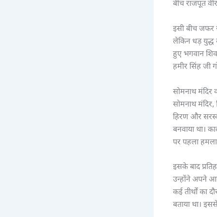
बीच राजपूत वीरग
इसी बीच जफर ख
लेकिन धड़ युद
हुए भगवान शिव 
हमीर सिंह जी ग
सोमनाथ मंदिर क
सोमनाथ मंदिर, ज
हिरण और सरस्वत
बनवाया था। काला
पर पहला हमला अ
इसके बाद प्रतिह
उन्होंने अपने आल
कई तीर्थों का द
बताया था। इसस