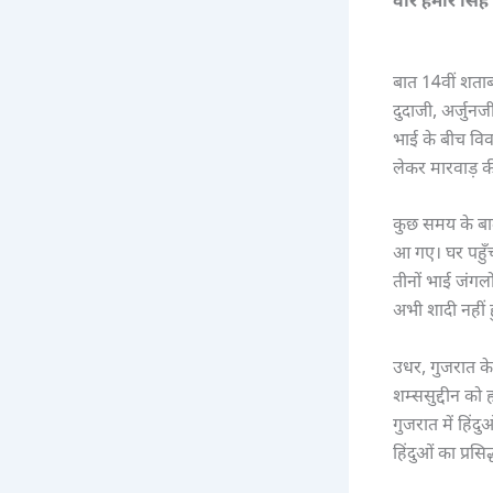
वीर हमीर सिं
बात 14वीं शताब्
दुदाजी, अर्जुनज
भाई के बीच विवाद
लेकर मारवाड़ 
कुछ समय के बा
आ गए। घर पहुँच
तीनों भाई जंगल
अभी शादी नहीं 
उधर, गुजरात के 
शम्ससुद्दीन को
गुजरात में हिं
हिंदुओं का प्रस