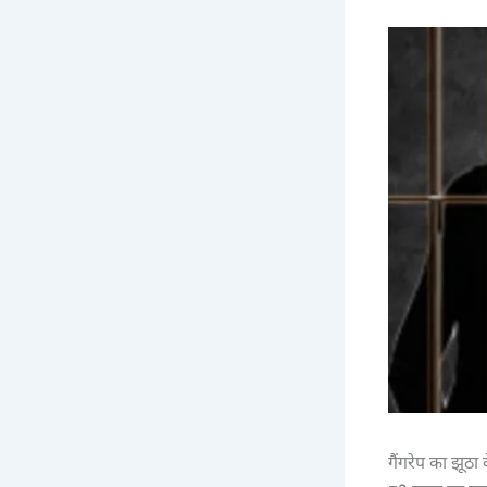
गैंगरेप का झू