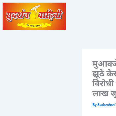
Skip
to
content
मुआवजे
झूठे क
विरोधी
लाख जु
By
Sudarshan 