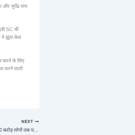
 और भूपेंद्र नाम
ेवी SC थीं
 ने झूठा केस
यत करने के लिए
ाल करने वालों
NEXT
कागजों से निकल कर 40 करोड़ लोगों तक पहुँची सरकारी स्वास्थ्य सुविधाएँ: ₹1 लाख करोड़ पहुँचा बजट: 11 सालों में इतना बदल गया हेल्थ सेक्टर