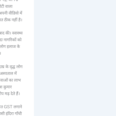
हो गई, जो 70
मोटी वाला
पनी वीडियो में
लत ठीक नहीं है।
द की। स्वास्थ्य
दा नागरिकों को
े लोग इलाज के
।
्र के वृद्ध लोग
अस्पताल में
ी दवाओं का लाभ
ीश कुमार
मढ़ देते हैं।
तिशत GST लगाने
ी इंदिरा गाँधी