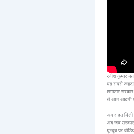
रवीश कुमार बतात
यह सबसे ज्यादा
लगातार सरकार स
से आम आदमी पर
अब राहत मिली 
अब जब सरकार न
यूट्यूब पर वीडि