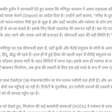
 वासबीर हुसैन ने जानकारी देते हुए बताया कि मणिपुर सरकार ने असम राइफल्स 
 को वापस भेजने (Deport) का आदेश दिया है। उन्होंने आगे बताया, “मोरेह के दूस
जो भारत-म्यांमार मैत्री पुल से जुड़ा है और जहाँ भारतीय और म्यांमार के लोग 
ी से आ-जा सकते हैं। इसके लिए किसी दस्तावेज़ की ज़रूरत नहीं है। बस गेट पर 
के अंदर जाने और वापस आने की इजाज़त है। सीमावर्ती शहर की यही स्थिति है।
ह मणिपुर का एक सीमावर्ती शहर है, वहाँ कुकी और मैतेई समुदाय के लोगों के अलावा
िंदू, बौद्ध भी रहते हैं। हाल ही में हुई हिंसा की पहली लहर में मीतैई समुदाय पर
र छोड़कर इंफाल घाटी के राहत शिविरों में जाना पड़ा। इसके साथ ही म्यांमार से लगी
एँ खासकर मिजोरम, अब ड्रग्स की तस्करी के लिए एक बड़े रास्ते के रूप में उभर रही
 याबा टैबलेट्स (यह मेथामफेटामिन या मेथ नामक नशीली दवा होती है) और अन्य 
तर क्षेत्रों तक पहुँचाई जा रही हैं। रिपोर्टों के मुताबिक, इन नशीली दवाओं की तस्करी स
 को भी फायदा पहुँच रहा है।
ा को देखते हुए, मिजोरम की कई स्वयंसेवी संस्थाओं (NGOs) ने म्यांमार के सा