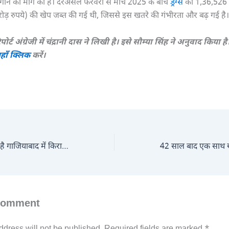
गाने की माँग की है। दरअसल फरवरी से मार्च 2025 के बीच
ड्रग्स
की 1,36,526 
़ रुपये) की खेप जब्त की गई थी, जिससे इस खतरे की गंभीरता और बढ़ गई है।
िपोर्ट अंग्रेजी में चंद्रानी दास ने लिखी है। इसे सौम्या सिंह ने अनुवाद किया है।
हाँ क्लिक
करें।
चंद्रास्वामी का ‘शागिर्द’ है गाजियाबाद में किराए की कोठी में दूतावास चलाने वाला हर्षवर्धन, इंटरनेशनल हथियार डीलरों से कनेक्शन: कभी दुबई में कंपनियाँ खोल करता था ठगी
Comment