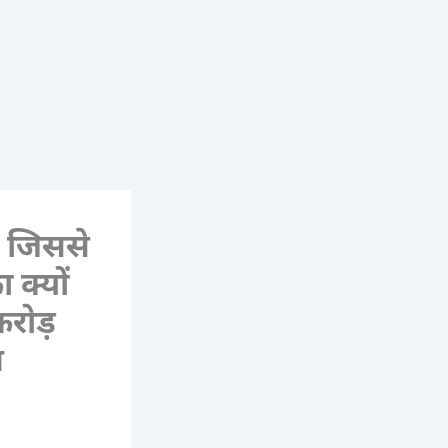
र, जिससे
 क्यों
रोड़
त