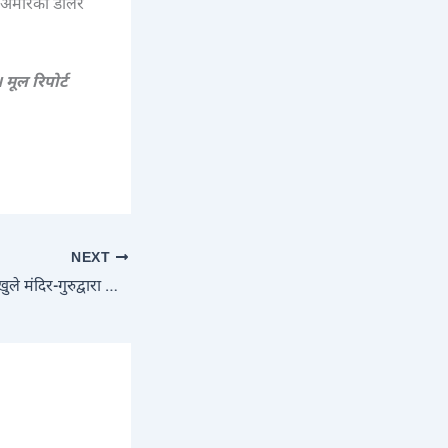
अमेरिकी डॉलर
 मूल रिपोर्ट
NEXT
42 साल बाद एक साथ खुले मंदिर-गुरुद्वारा के द्वार, एकसाथ गूँजेगी ‘गुरुवाणी’ और ‘जय श्रीराम’: 1984 के दंगों में जड़ा गया था ताला, CM योगी और दोनो पक्षों की सुलह लाई रंग