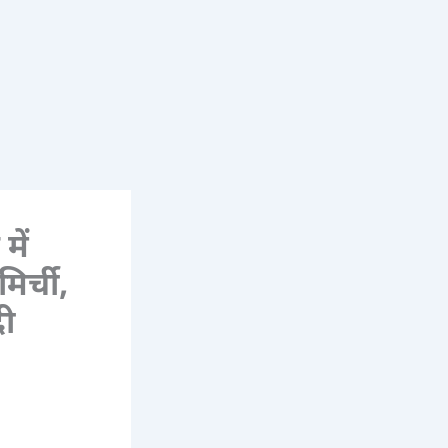
में
िर्ची,
दी