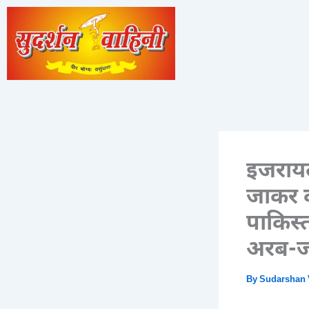
Skip
to
content
इजरायल
जाकर की
पाकिस्
अरब-जॉर
By
Sudarshan 