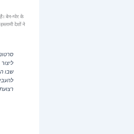
। बेन-ग्वेर के
्लामी देशों ने
סרטוני
ליצור 
שבו הו
להעביר
רצוע,…