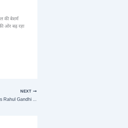
ल की बेशर्म
ष की ओर बढ़ रहा
NEXT
Supreme Court raps Rahul Gandhi for claiming ‘Chinese soldiers are thrashing Indian Army’, points out how a true Indian won’t say such things