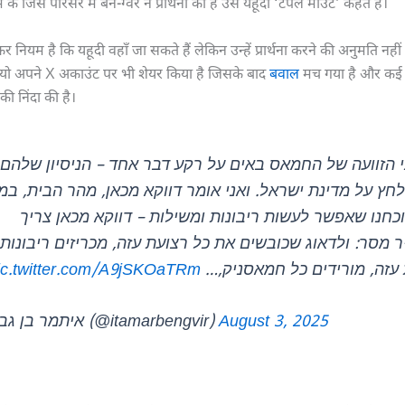
म के जिस परिसर में बेन-ग्वेर ने प्रार्थना की है उसे यहूदी ‘टेंपल माउंट’ कहते हैं।
नियम है कि यहूदी वहाँ जा सकते हैं लेकिन उन्हें प्रार्थना करने की अनुमति नहीं है
ो अपने X अकाउंट पर भी शेयर किया है जिसके बाद
बवाल
मच गया है और कई इस
 निंदा की है।
 הזוועה של החמאס באים על רקע דבר אחד – הניסיון שלהם
לחץ על מדינת ישראל. ואני אומר דווקא מכאן, מהר הבית, במ
כחנו שאפשר לעשות ריבונות ומשילות – דווקא מכאן צריך
 מסר: ולדאוג שכובשים את כל רצועת עזה, מכריזים ריבונות
ic.twitter.com/A9jSKOaTRm
ת עזה, מורידים כל חמאסניק
— איתמר בן גביר (@itamarbengvir)
August 3, 2025