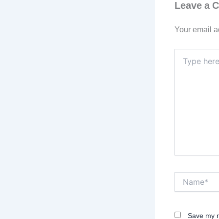
Leave a 
Your email a
Type
here..
Name*
Save my n