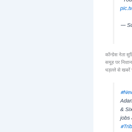
“Your
pic.
— Su
कॉन्ग्रेस नेता 
समूह पर निशान
धड़ल्ले से खबरें
#New
Adan
& Si
jobs
#Tri