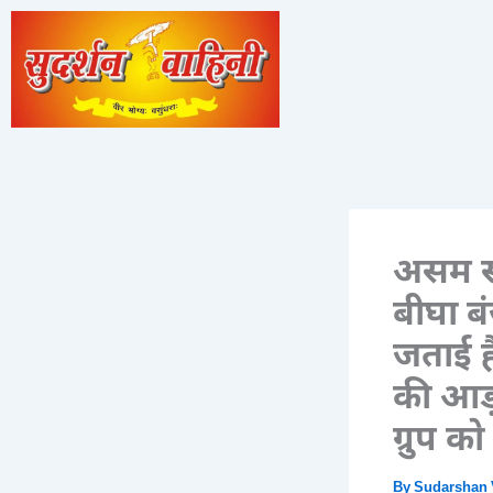
Skip
to
content
असम सर
बीघा ब
जताई ह
की आड़
ग्रुप को
By
Sudarshan 