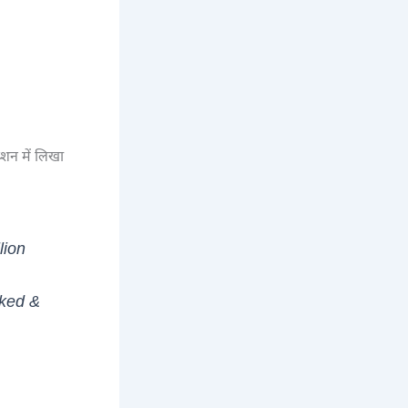
प्शन में लिखा
lion
sked &