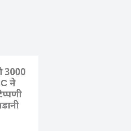
थी 3000
C ने
िप्पणी
अडानी