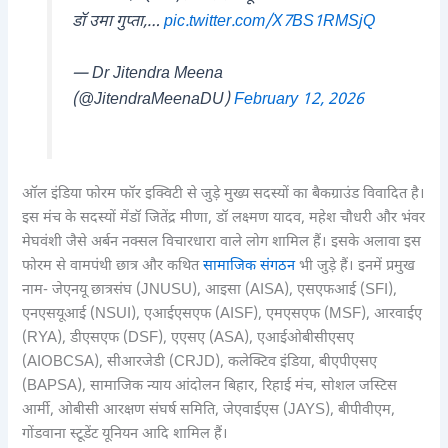
डॉ उमा गुप्ता,…
pic.twitter.com/X7BS1RMSjQ
— Dr Jitendra Meena
(@JitendraMeenaDU)
February 12, 2026
ऑल इंडिया फोरम फॉर इक्विटी से जुड़े मुख्य सदस्यों का बैकग्राउंड विवादित है।
इस मंच के सदस्यों मेंडॉ जितेंद्र मीणा, डॉ लक्ष्मण यादव, महेश चौधरी और भंवर
मेघवंशी जैसे अर्बन नक्सल विचारधारा वाले लोग शामिल हैं। इसके अलावा इस
फोरम से वामपंथी छात्र और कथित
सामाजिक संगठन
भी जुड़े हैं। इनमें प्रमुख
नाम- जेएनयू छात्रसंघ (JNUSU), आइसा (AISA), एसएफआई (SFI),
एनएसयूआई (NSUI), एआईएसएफ (AISF), एमएसएफ (MSF), आरवाईए
(RYA), डीएसएफ (DSF), एएसए (ASA), एआईओबीसीएसए
(AIOBCSA), सीआरजेडी (CRJD), कलेक्टिव इंडिया, बीएपीएसए
(BAPSA), सामाजिक न्याय आंदोलन बिहार, रिहाई मंच, सोशल जस्टिस
आर्मी, ओबीसी आरक्षण संघर्ष समिति, जेएवाईएस (JAYS), बीपीवीएम,
गोंडवाना स्टूडेंट यूनियन आदि शामिल हैं।