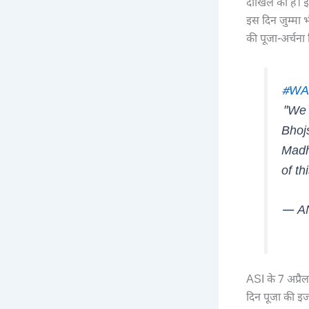
दाखिल की है। इ
इस दिन जुम्मा भ
की पूजा-अर्चना
#WA
"We 
Bhoj
Madh
of t
— A
ASI के 7 अप्रै
दिन पूजा की इज