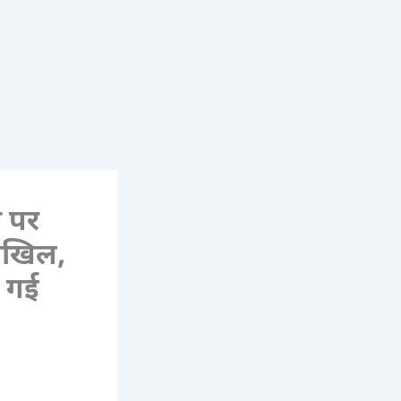
ज पर
दाखिल,
ी गई