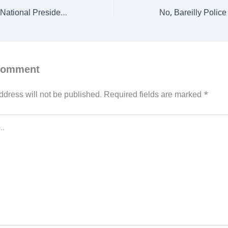
How BJP elect its National President? Read about the election process, constitutional rules, the electoral college, and the past presidents
Comment
ddress will not be published.
Required fields are marked
*