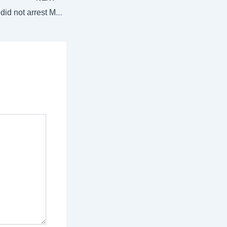
No, Bareilly Police did not arrest Muslim men for offering Namaz in their own homes, as claimed by Islamists online. Here’s the truth