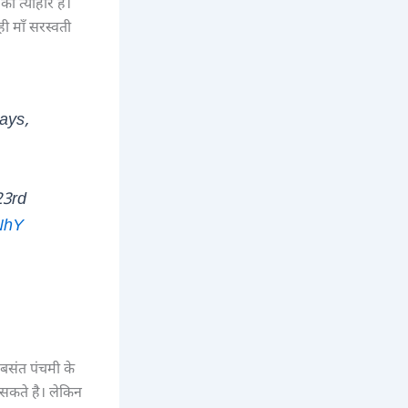
ा त्यौहार है।
ी माँ सरस्वती
ays,
,
23rd
NhY
बसंत पंचमी के
 सकते है। लेकिन