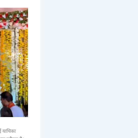
नई याचिका