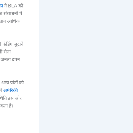
का
ने BLA को
संसाधनों में
स्तान आर्थिक
फंडिंग जुटाने
ी सेना
ूच जनता दमन
य प्रांतों को
ें
अमेरिकी
स्थिति इस ओर
सकता है।