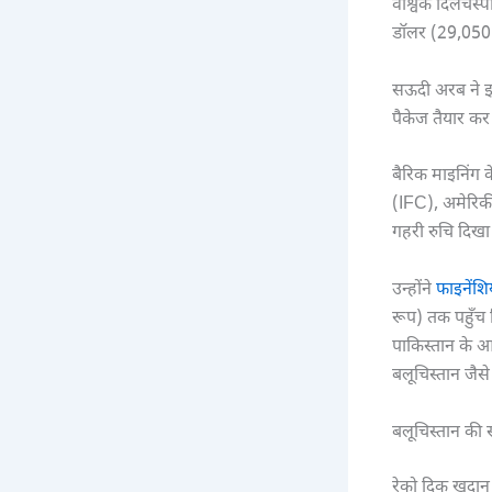
वैश्विक दिलचस्
डॉलर (29,050 क
सऊदी अरब ने इस
पैकेज तैयार कर
बैरिक माइनिंग क
(IFC), अमेरिकी 
गहरी रुचि दिखा र
उन्होंने
फाइनेंश
रूप) तक पहुँच
पाकिस्तान के आर
बलूचिस्तान जैसे 
बलूचिस्तान की
रेको दिक खदान