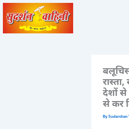
Skip
to
content
बलूचिस
रास्ता
देशों स
से कर 
By
Sudarshan 