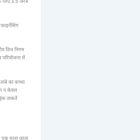
 के लिए 3.5 अरब
फाइनेंसिंग
रीय वित्त निगम
स परियोजना में
तांबे का कच्चा
ना न केवल
विक ताकतें
े एक माना जाता