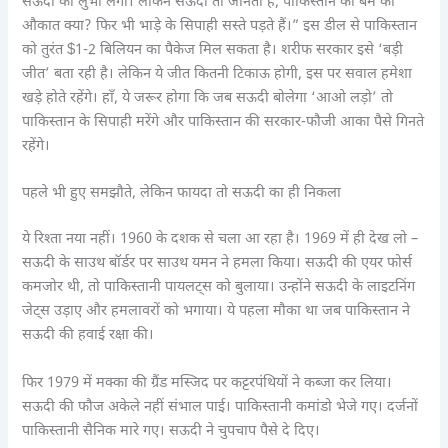
सऊदी को लुभा लेगा। लेकिन सऊदी तो जानता है, पाकिस्तान की बम की
औकात क्या? फिर भी भाड़े के सिपाही सस्ते पड़ते हैं।” इस डील से पाकिस्तान
को तुरंत $1-2 बिलियन का पैकेज मिल सकता है। शरीफ सरकार इसे ‘बड़ी
जीत’ बता रही है। लेकिन ये जीत कितनी टिकाऊ होगी, इस पर सवाल हमेशा
खड़े होते रहेंगे। हाँ, ये जरूर होगा कि जब सऊदी बोलेगा ‘आओ लड़ो’ तो
पाकिस्तान के सिपाही मरेंगे और पाकिस्तान की सरकार-फौजी आका पैसे गिनते
रहेंगे।
पहले भी हुए समझौते, लेकिन फायदा तो सऊदी का ही निकला
ये रिश्ता नया नहीं। 1960 के दशक से चला आ रहा है। 1969 में ही देख लो –
सऊदी के साउथ बॉर्डर पर साउथ यमन ने हमला किया। सऊदी की एयर फोर्स
कमजोर थी, तो पाकिस्तानी पायलट्स को बुलाया। उन्होंने सऊदी के लाइटनिंग
जेट्स उड़ाए और हमलावरों को भगाया। ये पहला मौका था जब पाकिस्तान ने
सऊदी की हवाई रक्षा की।
फिर 1979 में मक्का की ग्रैंड मस्जिद पर कट्टरपंथियों ने कब्जा कर लिया।
सऊदी की फौज अकेले नहीं संभाल पाई। पाकिस्तानी कमांडो भेजे गए। दर्जनों
पाकिस्तानी सैनिक मारे गए। सऊदी ने चुपचाप पैसे दे दिए।