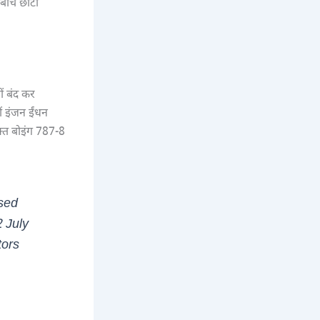
े बीच छोटी
ों बंद कर
ं इंजन ईंधन
त बोइंग 787-8
ased
2 July
tors