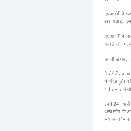
एएआईबी ने कहा
रखा गया है। इ
एएआईबी ने आगे 
गया है और मलबे
तकनीकी पहलू क
रिपोर्ट में उन 
में घटित हुईं।
सेकेंड बाद ही ब
इनमें 241 यात्
अन्य लोग भी अप
भयानक विमान दु