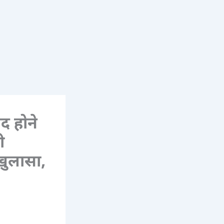
द होने
ी
 खुलासा,