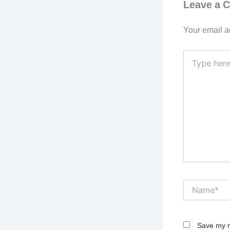
Leave a 
Your email a
Type
here..
Name*
Save my n